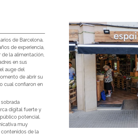
arios de Barcelona.
ños de experiencia,
 de la alimentación,
dres en sus
el auge del
momento de abrir su
lo cual confiaron en
n sobrada
ca digital fuerte y
público potencial.
nicativa muy
s contenidos de la