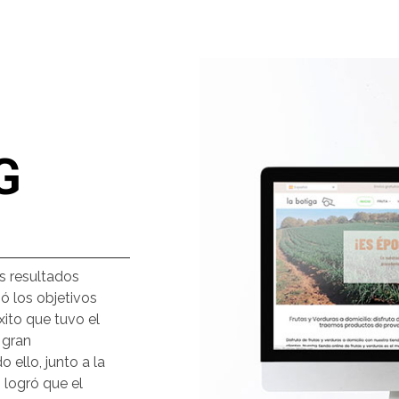
G
os resultados
zó los objetivos
ito que tuvo el
 gran
 ello, junto a la
 logró que el