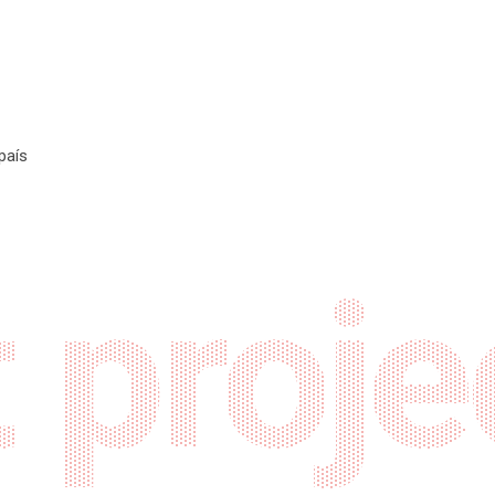
l
país
 proje