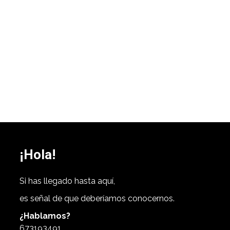
¡Hola!
Si has llegado hasta aquí,
es señal de que deberíamos conocernos.
¿Hablamos?
673193491